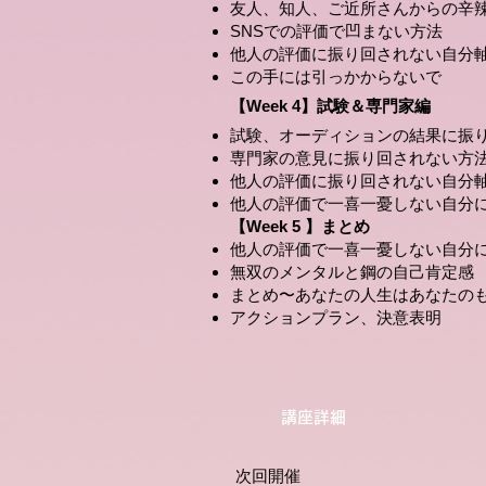
友人、知人、ご近所さんからの辛
SNSでの評価で凹まない方法
他人の評価に振り回されない自分
この手には引っかからないで
【Week 4】試験＆専門家編
試験、オーディションの結果に振
専門家の意見に振り回されない方
他人の評価に振り回されない自分
他人の評価で一喜一憂しない自分
【Week 5 】まとめ
他人の評価で一喜一憂しない自分に
​無双のメンタルと鋼の自己肯定感
まとめ〜あなたの人生はあなたの
アクションプラン、決意表明
​講座詳細
次回開催