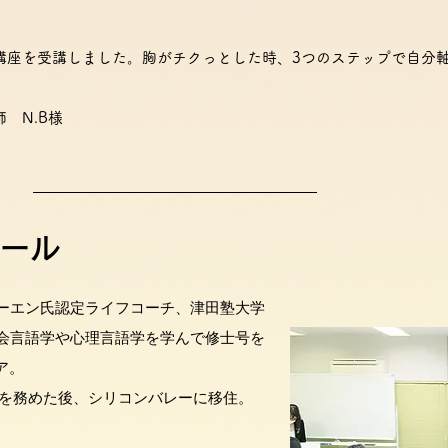
講座を受講しました。胸がチクっとした時、3つのステップで自分
 N.B様
ール
ーエン氏認定ライフコーチ、津田塾大学
会言語学や心理言語学を学んで修士号を
ア。
等を務めた後、シリコンバレーに移住。