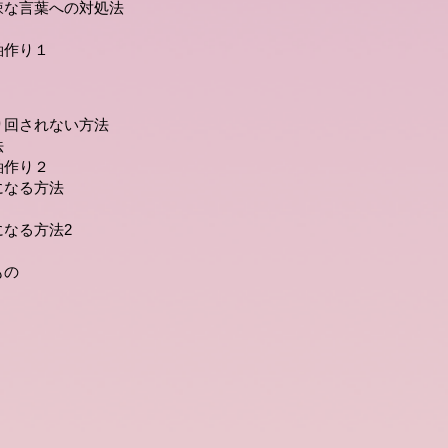
辣な言葉への対処法
軸作り１
り回されない方法
法
軸作り２
になる方法
なる方法2
もの