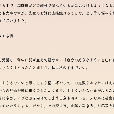
する中で、親御様がどの部分で悩んでいるかに気づけるようになる
とも大事ですが、先生のお話に直接触れることで、より早く悩みを
うございました。
さくら様
を受講し、背中に羽が生えて軽やかに「自分の好きなように自由に
ようなくすぐったさと嬉しさ。私は私のままでいい。
のやり方でいいと思ってる？精一杯やってこの点数？あなたには向
からの評価が胸に重くのしかかります。上手くいかない事が起きた
分にネガティブな刃を向けてしまう自分も時々いる。デビルは社会
っていたりもする。だから、その避け方、距離の置き方、対応策を