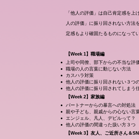
​「他人の評価」は自己肯定感を上
人の評価」に振り回されない方法
定感もより確固たるものになって
【Week 1】職場編
上司や同僚、部下からの不当な評
職場の人の言葉に動じない方法
カスハラ対策
他人の評価に振り回されない３つ
他人の評価に振り回されてしまう
【Week 2】家族編
パートナーからの暴言への対処法
親や子ども、親戚からの心ない言
エンジェル、凡人、デビルって？
他人の評価の間違った扱い方３つ
【Week 3】友人、ご近所さん＆S