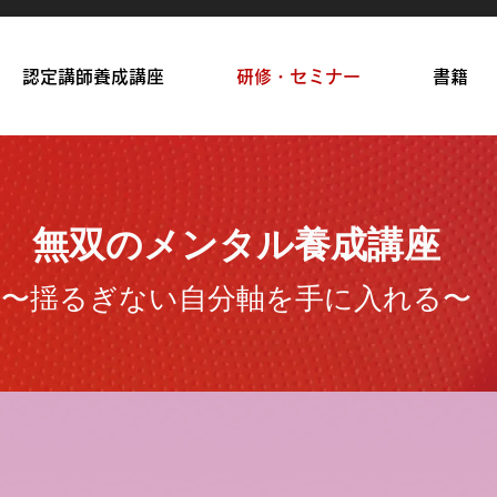
認定講師養成講座
研修・セミナー
書籍
無双のメンタル養成講座
〜揺るぎない自分軸を手に入れる〜