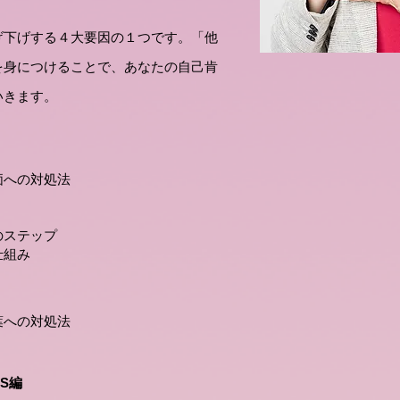
げ下げする４大要因の１つです。「他
を身につけることで、あなたの自己肯
いきます。
価への対処法
のステップ
仕組み
葉への対処法
NS編