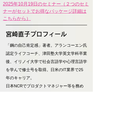
2025年10月19日のセミナー（２つのセミ
ナーがセットでお得なパッケージ詳細は
こちらから）
宮崎直子プロフィール
「鋼の自己肯定感」著者。アランコーエン氏
認定ライフコーチ、津田塾大学英文学科卒業
後、イリノイ大学で社会言語学や心理言語学
を学んで修士号を取得。日米のIT業界で25
年のキャリア。
日本NCRでプロダクトマネジャー等を務め
た後、シリコンバレーに移住。
ベンチャー企業からNTTの子会社まで様々な
IT企業でマーケティング・営業職に携わる。
ソフトウエア会社を起業、経営し大手コンピ