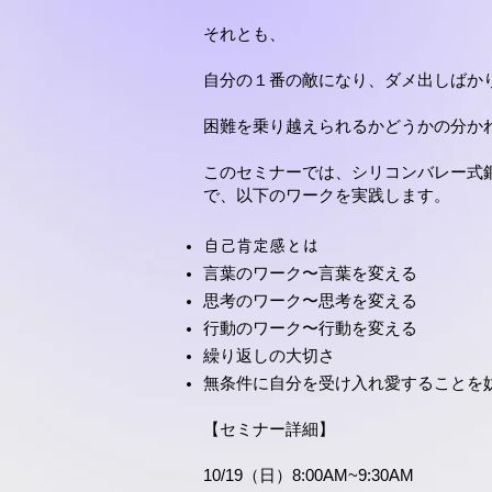
それとも、
自分の１番の敵になり、ダメ出しばか
困難を乗り越えられるかどうかの分か
このセミナーでは、シリコンバレー式
で、以下のワークを実践します。
自己肯定感とは
言葉のワーク〜言葉を変える
思考のワーク〜思考を変える
行動のワーク〜行動を変える
繰り返しの大切さ
無条件に自分を受け入れ愛することを
【セミナー詳細】
10/19（日）8:00AM~9:30AM