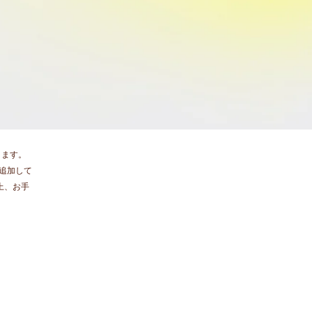
ります。
追加して
上、お手