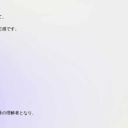
て。
定感です。
番の理解者となり、