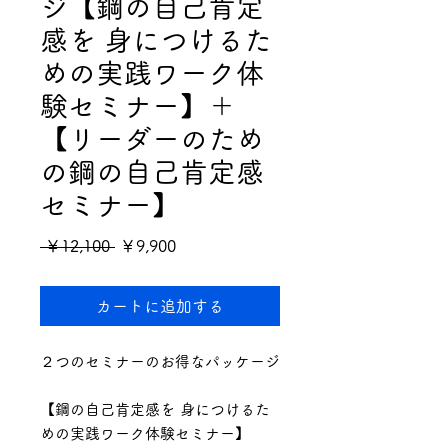
ジ【鋼の自己肯定
感を 身につけるた
めの​実践ワーク体
験セミナー】＋
【リーダーのため
の鋼の自己肯定感
セミナー】
通
セ
 ￥12,100 
￥9,900
常
ー
カートに追加する
価
ル
格
価
２つのセミナーのお得なパッケージ
格
【鋼の自己肯定感を 身につけるた
めの​実践ワーク体験セミナー】