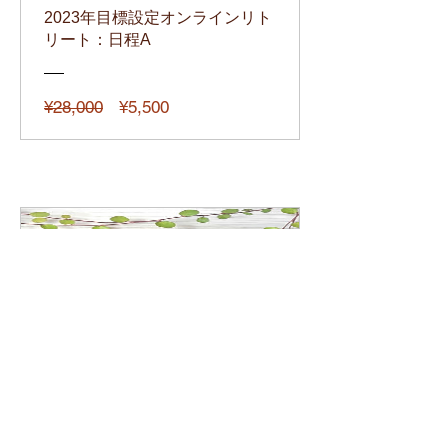
2023年目標設定オンラインリト
リート：日程A
通
セ
¥28,000
¥5,500
常
ー
価
ル
格
価
格
2023年目標設定オンラインリト
リート：日程B
通
セ
¥28,000
¥5,500
常
ー